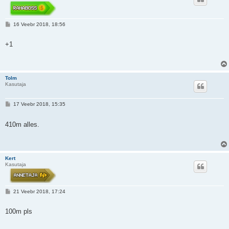
P
16 Veebr 2018, 18:56
o
s
t
+1
i
t
u
s
Tolm
Kasutaja
P
17 Veebr 2018, 15:35
o
s
t
410m alles.
i
t
u
s
Kert
Kasutaja
P
21 Veebr 2018, 17:24
o
s
t
100m pls
i
t
u