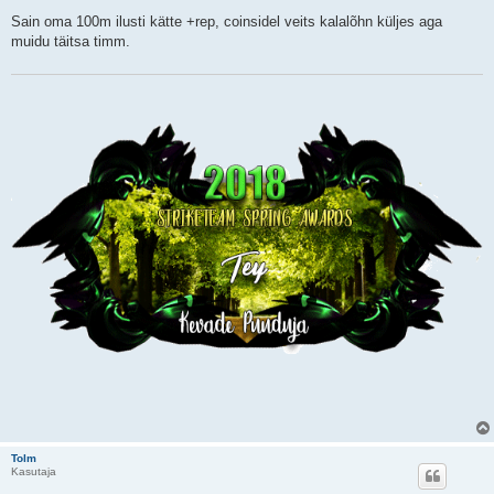
s
t
Sain oma 100m ilusti kätte +rep, coinsidel veits kalalõhn küljes aga
i
muidu täitsa timm.
t
u
s
Tolm
Kasutaja