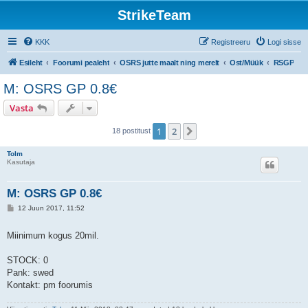
StrikeTeam
KKK
Registreeru
Logi sisse
Esileht
Foorumi pealeht
OSRS jutte maalt ning merelt
Ost/Müük
RSGP
M: OSRS GP 0.8€
Vasta
1
2
Järgmine
18 postitust
Tolm
Kasutaja
M: OSRS GP 0.8€
P
12 Juun 2017, 11:52
o
s
t
Miinimum kogus 20mil.
i
t
u
STOCK: 0
s
Pank: swed
Kontakt: pm foorumis