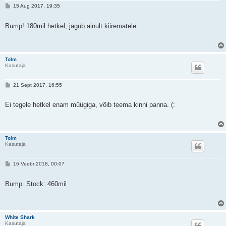
P
15 Aug 2017, 19:35
o
s
t
Bump! 180mil hetkel, jagub ainult kiirematele.
i
t
u
s
Tolm
Kasutaja
P
21 Sept 2017, 16:55
o
s
t
Ei tegele hetkel enam müügiga, võib teema kinni panna. (:
i
t
u
s
Tolm
Kasutaja
P
16 Veebr 2018, 00:07
o
s
t
Bump. Stock: 460mil
i
t
u
s
White Shark
Kasutaja