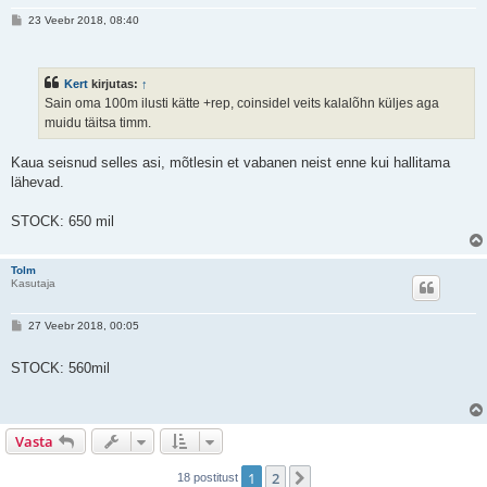
P
23 Veebr 2018, 08:40
o
s
t
i
Kert
kirjutas:
↑
t
u
Sain oma 100m ilusti kätte +rep, coinsidel veits kalalõhn küljes aga
s
muidu täitsa timm.
Kaua seisnud selles asi, mõtlesin et vabanen neist enne kui hallitama
lähevad.
STOCK: 650 mil
Tolm
Kasutaja
P
27 Veebr 2018, 00:05
o
s
t
STOCK: 560mil
i
t
u
s
Vasta
1
2
Järgmine
18 postitust