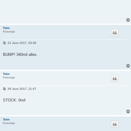
Tolm
Kasutaja
P
21 Juun 2017, 03:36
o
s
t
BUMP! 340mil alles.
i
t
u
s
Tolm
Kasutaja
P
26 Juun 2017, 21:47
o
s
t
STOCK: 0mil
i
t
u
s
Tolm
Kasutaja