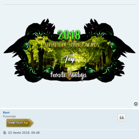
s
Kert
Kasutaja
P
23 Veebr 2018, 06:48
o