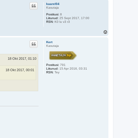
e
kaarel04
s
Kasutaja
Postitusi:
8
Liitunud:
25 Sept 2017, 17:00
RSN:
K0 lu v3 r3
Ü
l
e
Kert
s
Kasutaja
18 Okt 2017, 01:10
Postitusi:
791
Liitunud:
15 Apr 2016, 03:31
18 Okt 2017, 00:01
RSN:
Tey