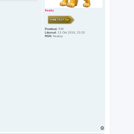
freakz
Postitusi:
536
Liitunud:
13 Okt 2016, 23:20
RSN:
freakzy
Ü
l