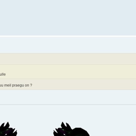
ulle
kuu meil praegu on ?