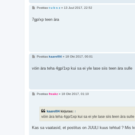
P
Postitas
t u b s z
»
13 Juul 2017, 22:52
o
s
t
7gp/xp teen ära
i
t
u
s
P
Postitas
kaarel04
»
18 Okt 2017, 00:01
o
s
t
vöin ära teha 4gp/1xp kui sa ei yle lase siis teen ära sulle
i
t
u
s
P
Postitas
freakz
»
18 Okt 2017, 01:10
o
s
t
i
kaarel04
kirjutas:
↑
t
u
vöin ära teha 4gp/1xp kui sa ei yle lase siis teen ära sulle
s
Kas sa vaatasid, et postitus on JUULI kuus tehtud ? Mis k