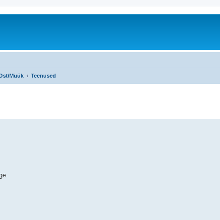
Ost/Müük
Teenused
ge.