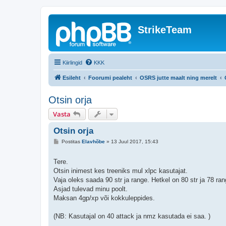
StrikeTeam
Kiirlingid
KKK
Esileht
Foorumi pealeht
OSRS jutte maalt ning merelt
Otsin orja
Vasta
Otsin orja
P
Postitas
Elavhõbe
»
13 Juul 2017, 15:43
o
s
t
Tere.
i
Otsin inimest kes treeniks mul xlpc kasutajat.
t
u
Vaja oleks saada 90 str ja range. Hetkel on 80 str ja 78 ran
s
Asjad tulevad minu poolt.
Maksan 4gp/xp või kokkuleppides.
(NB: Kasutajal on 40 attack ja nmz kasutada ei saa. )