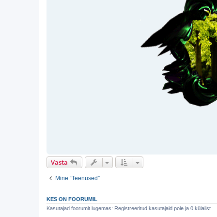
Vasta
Mine “Teenused”
KES ON FOORUMIL
Kasutajad foorumit lugemas: Registreeritud kasutajaid pole ja 0 külalist