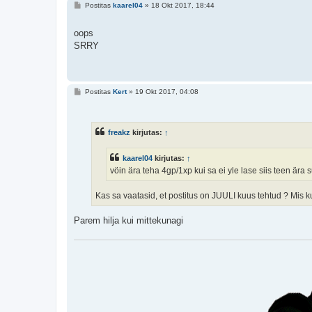
P
Postitas
kaarel04
»
18 Okt 2017, 18:44
o
s
t
oops
i
SRRY
t
u
s
P
Postitas
Kert
»
19 Okt 2017, 04:08
o
s
t
i
freakz
kirjutas:
↑
t
u
s
kaarel04
kirjutas:
↑
vöin ära teha 4gp/1xp kui sa ei yle lase siis teen ära s
Kas sa vaatasid, et postitus on JUULI kuus tehtud ? Mis 
Parem hilja kui mittekunagi