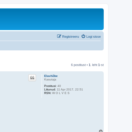
Registreeru
Logi sisse
6 postitust •
1
. leht
1
-st
Elavhõbe
Kasutaja
Postitusi:
40
Liitunud:
11 Apr 2017, 22:51
RSN:
W O L V E S
Ü