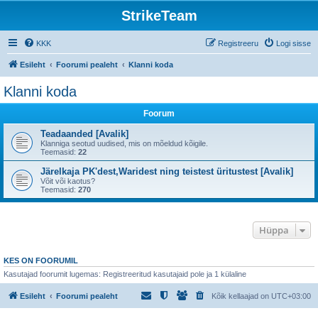
StrikeTeam
KKK
Registreeru
Logi sisse
Esileht
Foorumi pealeht
Klanni koda
Klanni koda
Foorum
Teadaanded [Avalik]
Klanniga seotud uudised, mis on mõeldud kõigile.
Teemasid:
22
Järelkaja PK'dest,Waridest ning teistest üritustest [Avalik]
Võit või kaotus?
Teemasid:
270
Hüppa
KES ON FOORUMIL
Kasutajad foorumit lugemas: Registreeritud kasutajaid pole ja 1 külaline
Esileht
Foorumi pealeht
Kõik kellaajad on
UTC+03:00