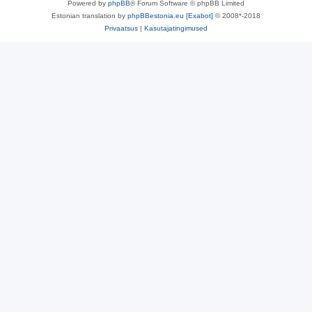
Powered by
phpBB
® Forum Software © phpBB Limited
Estonian translation by
phpBBestonia.eu [Exabot]
© 2008*-2018
Privaatsus
|
Kasutajatingimused