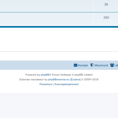
38
260
Kontakt
Meeskond
Li
Powered by
phpBB
® Forum Software © phpBB Limited
Estonian translation by
phpBBestonia.eu [Exabot]
© 2008*-2018
Privaatsus
|
Kasutajatingimused