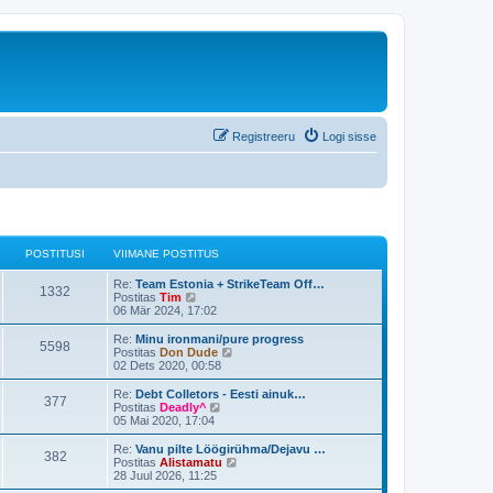
Registreeru
Logi sisse
POSTITUSI
VIIMANE POSTITUS
Re:
Team Estonia + StrikeTeam Off…
1332
V
Postitas
Tim
a
06 Mär 2024, 17:02
a
t
Re:
Minu ironmani/pure progress
5598
a
V
Postitas
Don Dude
v
a
02 Dets 2020, 00:58
i
a
i
t
Re:
Debt Colletors - Eesti ainuk…
377
m
a
V
Postitas
Deadly^
a
v
a
05 Mai 2020, 17:04
s
i
a
t
i
t
Re:
Vanu pilte Löögirühma/Dejavu …
p
382
m
a
V
Postitas
Alistamatu
o
a
v
a
28 Juul 2026, 11:25
s
s
i
a