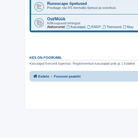
Runescape õpetused
Postitage siia RS teemalisi õpetusi ja soovitusi.
Ost/Müük
Kõiksugused tehingud.
Alafoorumid:
Kasutajad
,
RSGP
,
Teenused
,
Muu
KES ON FOORUMIL
Kasutajad foorumit lugemas: Registreeritud kasutajaid pole ja 1 külaline
Esileht
Foorumi pealeht