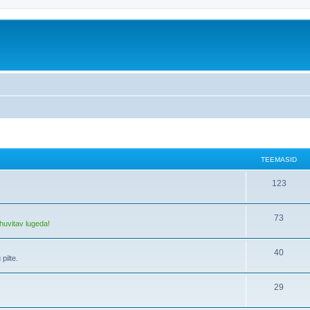
TEEMASID
123
73
huvitav lugeda!
40
pilte.
29