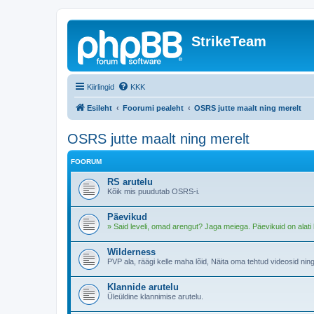
StrikeTeam
Kiirlingid
KKK
Esileht
Foorumi pealeht
OSRS jutte maalt ning merelt
OSRS jutte maalt ning merelt
FOORUM
RS arutelu
Kõik mis puudutab OSRS-i.
Päevikud
» Said leveli, omad arengut? Jaga meiega. Päevikuid on alati 
Wilderness
PVP ala, räägi kelle maha lõid, Näita oma tehtud videosid ning 
Klannide arutelu
Üleüldine klannimise arutelu.