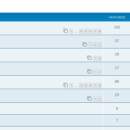
VASTUSEID
102
1
4
5
6
7
8
…
37
1
2
3
18
1
2
17
1
2
98
1
4
5
6
7
8
…
23
1
2
8
7