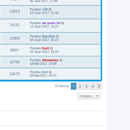
05 Juul 2017, 17:48
Postitas
12B
13913
24 Juun 2017, 21:33
Postitas
aw panic lol
24151
13 Juun 2017, 16:27
Postitas
Elavhõbe
12803
04 Juun 2017, 00:23
Postitas
Karli
8007
02 Juun 2017, 16:24
Postitas
Alistamatu
10794
18 Mai 2017, 23:58
Postitas
Kert
10575
09 Mai 2017, 04:37
1
2
3
4
Järgmine
79 teemat
Hüppa