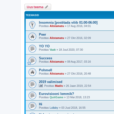
Uus teema
TEEMASID
Insomnia [postitada võib 01:00-06:00]
Postitas
Alistamatu
»
17 Aug 2016, 04:01
Peer
Postitas
Alistamatu
»
27 Okt 2016, 02:09
YO YO
Postitas
Vaak
»
18 Juul 2020, 07:30
Success
Postitas
Alistamatu
»
08 Aug 2017, 03:16
Pohmell
Postitas
Alistamatu
»
27 Okt 2016, 20:48
2019 valimised
Postitas
Madis
»
26 Jaan 2019, 22:54
Eurovisiooni lemmik?
Postitas
QuitGame
»
13 Mai 2018, 13:23
Hi
Postitas
Lullaby
»
03 Juul 2018, 16:55