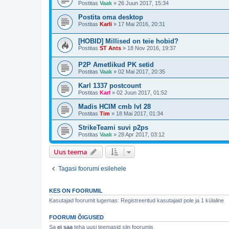
Postitas
Vaak
»
26 Juun 2017, 15:34
Postita oma desktop
Postitas
Karli
»
17 Mai 2016, 20:31
[HOBID] Millised on teie hobid?
Postitas
ST Ants
»
18 Nov 2016, 19:37
P2P Ametlikud PK setid
Postitas
Vaak
»
02 Mai 2017, 20:35
Karl 1337 postcount
Postitas
Karl
»
02 Juun 2017, 01:52
Madis HCIM cmb lvl 28
Postitas
Tim
»
18 Mai 2017, 01:34
StrikeTeami suvi p2ps
Postitas
Vaak
»
28 Apr 2017, 03:12
Uus teema
Tagasi foorumi esilehele
KES ON FOORUMIL
Kasutajad foorumit lugemas: Registreeritud kasutajaid pole ja 1 külaline
FOORUMI ÕIGUSED
Sa
ei saa
teha uusi teemasid siin foorumis