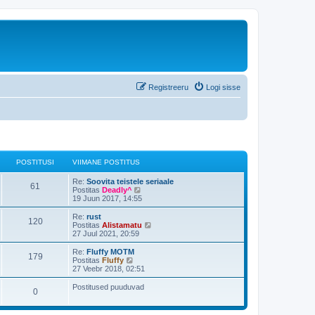
Registreeru
Logi sisse
POSTITUSI
VIIMANE POSTITUS
Re:
Soovita teistele seriaale
61
V
Postitas
Deadly^
a
19 Juun 2017, 14:55
a
t
Re:
rust
120
a
V
Postitas
Alistamatu
v
a
27 Juul 2021, 20:59
i
a
i
t
Re:
Fluffy MOTM
179
m
a
V
Postitas
Fluffy
a
v
a
27 Veebr 2018, 02:51
s
i
a
t
i
t
Postitused puuduvad
p
0
m
a
o
a
v
s
s
i