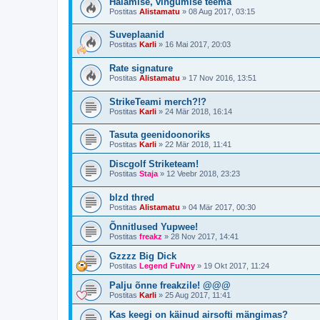
Halamise, vingumise teema
Postitas
Alistamatu
»
08 Aug 2017, 03:15
Suveplaanid
Postitas
Karli
»
16 Mai 2017, 20:03
Rate signature
Postitas
Alistamatu
»
17 Nov 2016, 13:51
StrikeTeami merch?!?
Postitas
Karli
»
24 Mär 2018, 16:14
Tasuta geenidoonoriks
Postitas
Karli
»
22 Mär 2018, 11:41
Discgolf Striketeam!
Postitas
Staja
»
12 Veebr 2018, 23:23
blzd thred
Postitas
Alistamatu
»
04 Mär 2017, 00:30
Õnnitlused Yupwee!
Postitas
freakz
»
28 Nov 2017, 14:41
Gzzzz Big Dick
Postitas
Legend FuNny
»
19 Okt 2017, 11:24
Palju õnne freakzile! @@@
Postitas
Karli
»
25 Aug 2017, 11:41
Kas keegi on käinud airsofti mängimas?