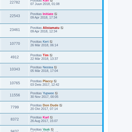
Postitas
Karl
22782
07 Juun 2018, 01:08
Postitas
Initiate
22543
09 Apr 2018, 17:34
Postitas
Alistamatu
23461
09 Apr 2018, 12:34
Postitas
Kert
10770
26 Mär 2018, 06:14
Postitas
Tim
4912
22 Mär 2018, 13:37
Postitas
Nestea
10343
05 Mär 2018, 17:04
Postitas
Placcy
10765
03 Dets 2017, 12:42
Postitas
Yupwee
11556
30 Nov 2017, 00:05
Postitas
Don Dude
7799
20 Okt 2017, 07:14
Postitas
Karl
8372
26 Aug 2017, 15:07
Postitas
Vaak
9437