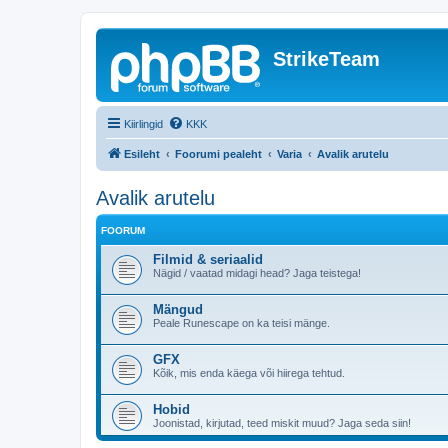
StrikeTeam
Kiirlingid
KKK
Esileht
Foorumi pealeht
Varia
Avalik arutelu
Avalik arutelu
FOORUM
Filmid & seriaalid
Nägid / vaatad midagi head? Jaga teistega!
Mängud
Peale Runescape on ka teisi mänge.
GFX
Kõik, mis enda käega või hiirega tehtud.
Hobid
Joonistad, kirjutad, teed miskit muud? Jaga seda siin!