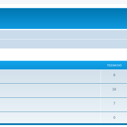
TEEMASID
6
16
7
0