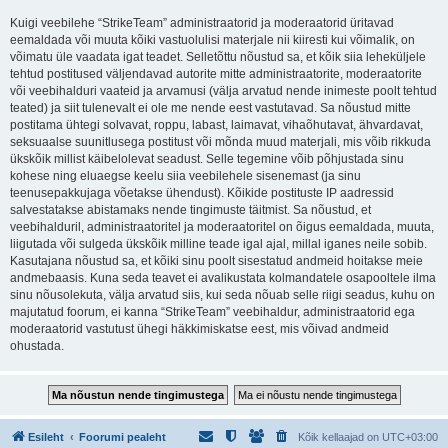
Kuigi veebilehe “StrikeTeam” administraatorid ja moderaatorid üritavad
eemaldada või muuta kõiki vastuolulisi materjale nii kiiresti kui võimalik, on
võimatu üle vaadata igat teadet. Selletõttu nõustud sa, et kõik siia leheküljele
tehtud postitused väljendavad autorite mitte administraatorite, moderaatorite
või veebihalduri vaateid ja arvamusi (välja arvatud nende inimeste poolt tehtud
teated) ja siit tulenevalt ei ole me nende eest vastutavad. Sa nõustud mitte
postitama ühtegi solvavat, roppu, labast, laimavat, vihaõhutavat, ähvardavat,
seksuaalse suunitlusega postitust või mõnda muud materjali, mis võib rikkuda
ükskõik millist käibelolevat seadust. Selle tegemine võib põhjustada sinu
kohese ning eluaegse keelu siia veebilehele sisenemast (ja sinu
teenusepakkujaga võetakse ühendust). Kõikide postituste IP aadressid
salvestatakse abistamaks nende tingimuste täitmist. Sa nõustud, et
veebihalduril, administraatoritel ja moderaatoritel on õigus eemaldada, muuta,
liigutada või sulgeda ükskõik milline teade igal ajal, millal iganes neile sobib.
Kasutajana nõustud sa, et kõiki sinu poolt sisestatud andmeid hoitakse meie
andmebaasis. Kuna seda teavet ei avalikustata kolmandatele osapooltele ilma
sinu nõusolekuta, välja arvatud siis, kui seda nõuab selle riigi seadus, kuhu on
majutatud foorum, ei kanna “StrikeTeam” veebihaldur, administraatorid ega
moderaatorid vastutust ühegi häkkimiskatse eest, mis võivad andmeid
ohustada.
Esileht
Foorumi pealeht
Kõik kellaajad on
UTC+03:00