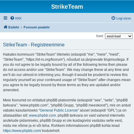
StrikeTeam
KKK
Logi sisse
Esileht
Foorumi pealeht
Keel:
StrikeTeam - Registreerimine
Hakates kommuuni “StrikeTeam” liikmeks (edaspidi "me", "meie", "meid",
“StrikeTeam”, “https://st-rs.org/foorum”), nõustud sa järgnevate tingimustega. If
you do not agree to be legally bound by all of the following terms then please
do not access and/or use “StrikeTeam”. We may change these at any time and
we’ll do our utmost in informing you, though it would be prudent to review this
regularly yourself as your continued usage of “StrikeTeam” after changes mean
you agree to be legally bound by these terms as they are updated and/or
amended.
Meie foorumid on ehitatud phpBB platvormile (edaspidi “see”, “selle”, “phpBB
tarkvara”, “www.phpbb.com”, “phpBB Grupp, “phpBB meeskond”), mis on antud
vabaks kasutamiseks “
General Public License
” alusel (edaspidi “GPL”) ja on
allalaaditav siit:
www.phpbb.com
. phpBB tarkvara on vaid vahend internetis
arutelude pidamiseks, phpBB Grupp ei ole kuidagiviisi vastutav selle eest,
mida me võime ja ei või teha. Rohkem informatsiooni phpBB kohta leiad
https://www.phpbb.com/
kodulehelt.