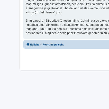
ning kehtivat e-postiaadressi (edaspidi “sinu e-postiaadress”)
foorumi. Igasugune informatsioon, peale sinu kasutajanime, sinu
äranägemise järgi. Kõikidel juhtudel on Sul alati võimalus valid
e-kirju (nt. “telli teema” jms).
Sinu parool on šifreeritud (ühesuunaline räsi) nii, et see oleks
ligipääsu oma “StrikeTeam”, kasutajakontole. Seega palun hoia 
tegelane. Juhul, kui Sa peaksid unustama oma kasutajakonto pa
postiaadressi, ning peale seda phpBB tarkvara genereerib sulle
Esileht
Foorumi pealeht