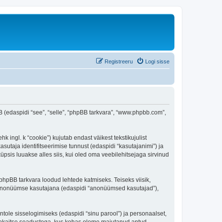
Registreeru
Logi sisse
BB (edaspidi “see”, “selle”, “phpBB tarkvara”, “www.phpbb.com”,
 ingl. k “cookie”) kujutab endast väikest tekstikujulist
sutaja identifitseerimise tunnust (edaspidi “kasutajanimi”) ja
psis luuakse alles siis, kui oled oma veebilehitsejaga sirvinud
phpBB tarkvara loodud lehtede katmiseks. Teiseks viisik,
es anonüümse kasutajana (edaspidi “anonüümsed kasutajad”),
ntole sisselogimiseks (edaspidi “sinu parool”) ja personaalset,