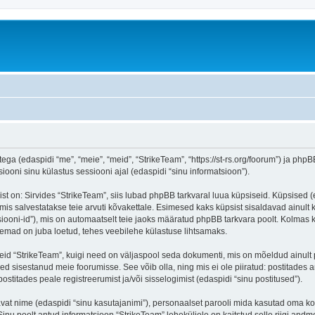
ega (edaspidi “me”, “meie”, “meid”, “StrikeTeam”, “https://st-rs.org/foorum”) ja php
oni sinu külastus sessiooni ajal (edaspidi “sinu informatsioon”).
 on: Sirvides “StrikeTeam”, siis lubad phpBB tarkvaral luua küpsiseid. Küpsised (ehk
is salvestatakse teie arvuti kõvakettale. Esimesed kaks küpsist sisaldavad ainult ka
iooni-id”), mis on automaatselt teie jaoks määratud phpBB tarkvara poolt. Kolmas kü
eemad on juba loetud, tehes veebilehe külastuse lihtsamaks.
eid “StrikeTeam”, kuigi need on väljaspool seda dokumenti, mis on mõeldud ainult 
d sisestanud meie foorumisse. See võib olla, ning mis ei ole piiratud: postitad
ostitades peale registreerumist ja/või sisselogimist (edaspidi “sinu postitused”).
tavat nime (edaspidi “sinu kasutajanimi”), personaalset parooli mida kasutad oma ko