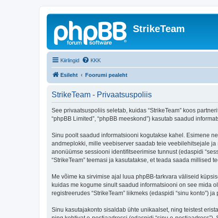
StrikeTeam
Kiirlingid
KKK
Esileht
Foorumi pealeht
StrikeTeam - Privaatsuspoliis
See privaatsuspoliis seletab, kuidas “StrikeTeam” koos partnerit
“phpBB Limited”, “phpBB meeskond”) kasutab saadud informatsio
Sinu poolt saadud informatsiooni kogutakse kahel. Esimene neist
andmeplokki, mille veebiserver saadab teie veebilehitsejale ja m
anonüümse sessiooni identifitseerimise tunnust (edaspidi “sess
“StrikeTeam” teemasi ja kasutatakse, et teada saada millised t
Me võime ka sirvimise ajal luua phpBB-tarkvara väliseid küpsis
kuidas me kogume sinult saadud informatsiooni on see mida ole
registreerudes “StrikeTeam” liikmeks (edaspidi “sinu konto”) ja p
Sinu kasutajakonto sisaldab ühte unikaalset, ning teistest eris