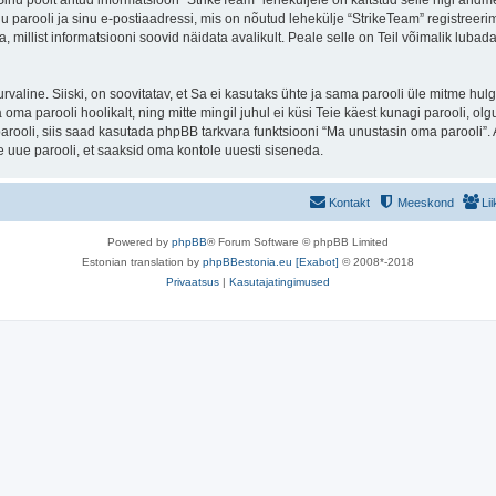
. Sinu poolt antud informatsioon “StrikeTeam” leheküljele on kaitstud selle riigi 
 parooli ja sinu e-postiaadressi, mis on nõutud lehekülje “StrikeTeam” registreerim
a, millist informatsiooni soovid näidata avalikult. Peale selle on Teil võimalik lub
 turvaline. Siiski, on soovitatav, et Sa ei kasutaks ühte ja sama parooli üle mitme h
oma parooli hoolikalt, ning mitte mingil juhul ei küsi Teie käest kunagi parooli,
rooli, siis saad kasutada phpBB tarkvara funktsiooni “Ma unustasin oma parooli”. 
 uue parooli, et saaksid oma kontole uuesti siseneda.
Kontakt
Meeskond
Li
Powered by
phpBB
® Forum Software © phpBB Limited
Estonian translation by
phpBBestonia.eu [Exabot]
© 2008*-2018
Privaatsus
|
Kasutajatingimused