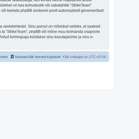
andmekaitse seadustega, kus kohas oleme majutanud antud
islehel on kas kohustuslik või vabatahtlik “StrikeTeam”
ada või keelata phpBB süsteemi poolt automaatselt genereerituid
ulga veebilehtedel. Sinu parool on mõeldud selleks, et saaksid
 olgu ta “StrikeTeam”, phpBB või mõne muu kolmanda osapoole
Antud toiminguga küsitakse sinu kasutajanime ja sinu e-
ikmed
Kustuta kõik foorumi küpsised
Kõik kellaajad on
UTC+03:00