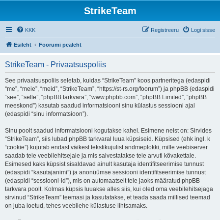
StrikeTeam
KKK
Registreeru
Logi sisse
Esileht
Foorumi pealeht
StrikeTeam - Privaatsuspoliis
See privaatsuspoliis seletab, kuidas “StrikeTeam” koos partneritega (edaspidi
“me”, “meie”, “meid”, “StrikeTeam”, “https://st-rs.org/foorum”) ja phpBB (edaspidi
“see”, “selle”, “phpBB tarkvara”, “www.phpbb.com”, “phpBB Limited”, “phpBB
meeskond”) kasutab saadud informatsiooni sinu külastus sessiooni ajal
(edaspidi “sinu informatsioon”).
Sinu poolt saadud informatsiooni kogutakse kahel. Esimene neist on: Sirvides
“StrikeTeam”, siis lubad phpBB tarkvaral luua küpsiseid. Küpsised (ehk ingl. k
“cookie”) kujutab endast väikest tekstikujulist andmeplokki, mille veebiserver
saadab teie veebilehitsejale ja mis salvestatakse teie arvuti kõvakettale.
Esimesed kaks küpsist sisaldavad ainult kasutaja identifitseerimise tunnust
(edaspidi “kasutajanimi”) ja anonüümse sessiooni identifitseerimise tunnust
(edaspidi “sessiooni-id”), mis on automaatselt teie jaoks määratud phpBB
tarkvara poolt. Kolmas küpsis luuakse alles siis, kui oled oma veebilehitsejaga
sirvinud “StrikeTeam” teemasi ja kasutatakse, et teada saada millised teemad
on juba loetud, tehes veebilehe külastuse lihtsamaks.