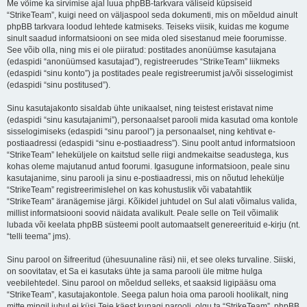
Me võime ka sirvimise ajal luua phpBB-tarkvara väliseid küpsiseid
“StrikeTeam”, kuigi need on väljaspool seda dokumenti, mis on mõeldud ainult
phpBB tarkvara loodud lehtede katmiseks. Teiseks viisik, kuidas me kogume
sinult saadud informatsiooni on see mida oled sisestanud meie foorumisse.
See võib olla, ning mis ei ole piiratud: postitades anonüümse kasutajana
(edaspidi “anonüümsed kasutajad”), registreerudes “StrikeTeam” liikmeks
(edaspidi “sinu konto”) ja postitades peale registreerumist ja/või sisselogimist
(edaspidi “sinu postitused”).
Sinu kasutajakonto sisaldab ühte unikaalset, ning teistest eristavat nime
(edaspidi “sinu kasutajanimi”), personaalset parooli mida kasutad oma kontole
sisselogimiseks (edaspidi “sinu parool”) ja personaalset, ning kehtivat e-
postiaadressi (edaspidi “sinu e-postiaadress”). Sinu poolt antud informatsioon
“StrikeTeam” leheküljele on kaitstud selle riigi andmekaitse seadustega, kus
kohas oleme majutanud antud foorumi. Igasugune informatsioon, peale sinu
kasutajanime, sinu parooli ja sinu e-postiaadressi, mis on nõutud lehekülje
“StrikeTeam” registreerimislehel on kas kohustuslik või vabatahtlik
“StrikeTeam” äranägemise järgi. Kõikidel juhtudel on Sul alati võimalus valida,
millist informatsiooni soovid näidata avalikult. Peale selle on Teil võimalik
lubada või keelata phpBB süsteemi poolt automaatselt genereerituid e-kirju (nt.
“telli teema” jms).
Sinu parool on šifreeritud (ühesuunaline räsi) nii, et see oleks turvaline. Siiski,
on soovitatav, et Sa ei kasutaks ühte ja sama parooli üle mitme hulga
veebilehtedel. Sinu parool on mõeldud selleks, et saaksid ligipääsu oma
“StrikeTeam”, kasutajakontole. Seega palun hoia oma parooli hoolikalt, ning
mitte mingil juhul ei küsi Teie käest kunagi parooli, olgu ta “StrikeTeam”, phpBB