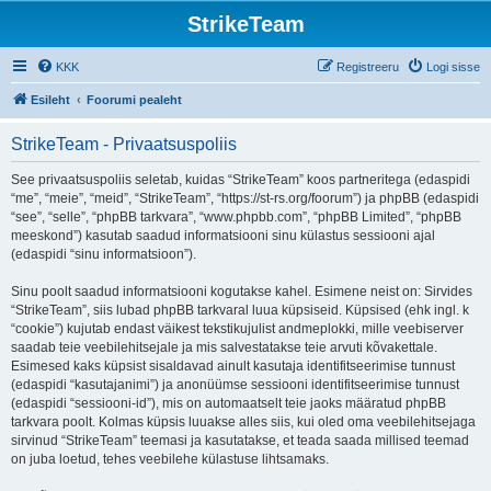
StrikeTeam
KKK
Registreeru
Logi sisse
Esileht
Foorumi pealeht
StrikeTeam - Privaatsuspoliis
See privaatsuspoliis seletab, kuidas “StrikeTeam” koos partneritega (edaspidi
“me”, “meie”, “meid”, “StrikeTeam”, “https://st-rs.org/foorum”) ja phpBB (edaspidi
“see”, “selle”, “phpBB tarkvara”, “www.phpbb.com”, “phpBB Limited”, “phpBB
meeskond”) kasutab saadud informatsiooni sinu külastus sessiooni ajal
(edaspidi “sinu informatsioon”).
Sinu poolt saadud informatsiooni kogutakse kahel. Esimene neist on: Sirvides
“StrikeTeam”, siis lubad phpBB tarkvaral luua küpsiseid. Küpsised (ehk ingl. k
“cookie”) kujutab endast väikest tekstikujulist andmeplokki, mille veebiserver
saadab teie veebilehitsejale ja mis salvestatakse teie arvuti kõvakettale.
Esimesed kaks küpsist sisaldavad ainult kasutaja identifitseerimise tunnust
(edaspidi “kasutajanimi”) ja anonüümse sessiooni identifitseerimise tunnust
(edaspidi “sessiooni-id”), mis on automaatselt teie jaoks määratud phpBB
tarkvara poolt. Kolmas küpsis luuakse alles siis, kui oled oma veebilehitsejaga
sirvinud “StrikeTeam” teemasi ja kasutatakse, et teada saada millised teemad
on juba loetud, tehes veebilehe külastuse lihtsamaks.