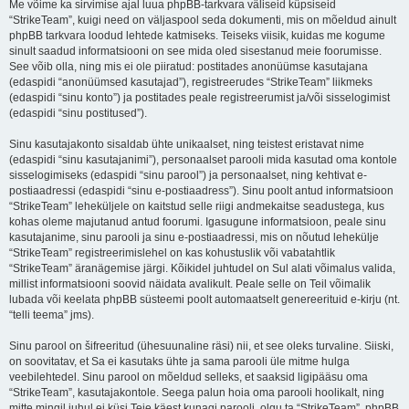
Me võime ka sirvimise ajal luua phpBB-tarkvara väliseid küpsiseid
“StrikeTeam”, kuigi need on väljaspool seda dokumenti, mis on mõeldud ainult
phpBB tarkvara loodud lehtede katmiseks. Teiseks viisik, kuidas me kogume
sinult saadud informatsiooni on see mida oled sisestanud meie foorumisse.
See võib olla, ning mis ei ole piiratud: postitades anonüümse kasutajana
(edaspidi “anonüümsed kasutajad”), registreerudes “StrikeTeam” liikmeks
(edaspidi “sinu konto”) ja postitades peale registreerumist ja/või sisselogimist
(edaspidi “sinu postitused”).
Sinu kasutajakonto sisaldab ühte unikaalset, ning teistest eristavat nime
(edaspidi “sinu kasutajanimi”), personaalset parooli mida kasutad oma kontole
sisselogimiseks (edaspidi “sinu parool”) ja personaalset, ning kehtivat e-
postiaadressi (edaspidi “sinu e-postiaadress”). Sinu poolt antud informatsioon
“StrikeTeam” leheküljele on kaitstud selle riigi andmekaitse seadustega, kus
kohas oleme majutanud antud foorumi. Igasugune informatsioon, peale sinu
kasutajanime, sinu parooli ja sinu e-postiaadressi, mis on nõutud lehekülje
“StrikeTeam” registreerimislehel on kas kohustuslik või vabatahtlik
“StrikeTeam” äranägemise järgi. Kõikidel juhtudel on Sul alati võimalus valida,
millist informatsiooni soovid näidata avalikult. Peale selle on Teil võimalik
lubada või keelata phpBB süsteemi poolt automaatselt genereerituid e-kirju (nt.
“telli teema” jms).
Sinu parool on šifreeritud (ühesuunaline räsi) nii, et see oleks turvaline. Siiski,
on soovitatav, et Sa ei kasutaks ühte ja sama parooli üle mitme hulga
veebilehtedel. Sinu parool on mõeldud selleks, et saaksid ligipääsu oma
“StrikeTeam”, kasutajakontole. Seega palun hoia oma parooli hoolikalt, ning
mitte mingil juhul ei küsi Teie käest kunagi parooli, olgu ta “StrikeTeam”, phpBB