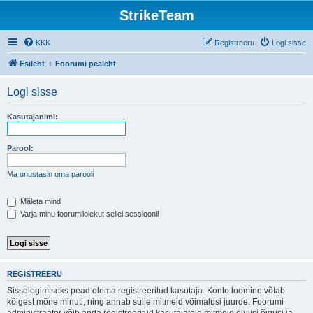
StrikeTeam
KKK
Registreeru
Logi sisse
Esileht
Foorumi pealeht
Logi sisse
Kasutajanimi:
Parool:
Ma unustasin oma parooli
Mäleta mind
Varja minu foorumilolekut sellel sessioonil
REGISTREERU
Sisselogimiseks pead olema registreeritud kasutaja. Konto loomine võtab
kõigest mõne minuti, ning annab sulle mitmeid võimalusi juurde. Foorumi
administraator võib anda registreeritud kasutajatele mitmeid olulisi õigusi ja