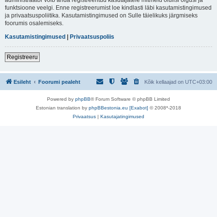
funktsioone veelgi. Enne registreerumist loe kindlasti läbi kasutamistingimused
ja privaatsuspoliitika. Kasutamistingimused on Sulle täielikuks järgmiseks
foorumis osalemiseks.
Kasutamistingimused
|
Privaatsuspoliis
Registreeru
Esileht
Foorumi pealeht
Kõik kellaajad on
UTC+03:00
Powered by
phpBB
® Forum Software © phpBB Limited
Estonian translation by
phpBBestonia.eu [Exabot]
© 2008*-2018
Privaatsus
|
Kasutajatingimused