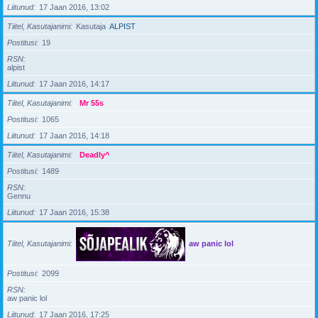
Liitunud
17 Jaan 2016, 13:02
Tiitel, Kasutajanimi
Kasutaja
ALPIST
Postitusi
19
RSN
alpist
Liitunud
17 Jaan 2016, 14:17
Tiitel, Kasutajanimi
Mr 55s
Postitusi
1065
Liitunud
17 Jaan 2016, 14:18
Tiitel, Kasutajanimi
Deadly^
Postitusi
1489
RSN
Gennu
Liitunud
17 Jaan 2016, 15:38
Tiitel, Kasutajanimi
aw panic lol
Postitusi
2099
RSN
aw panic lol
Liitunud
17 Jaan 2016, 17:25