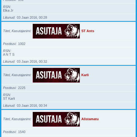
RSN
Elka Jr
Liitunud
03 Jaan 2016, 00:28
Tiitel, Kasutajanimi
ST Ants
Postitusi
1002
RSN
A N T S
Liitunud
03 Jaan 2016, 00:32
Tiitel, Kasutajanimi
Karli
Postitusi
2225
RSN
ST Karli
Liitunud
03 Jaan 2016, 00:34
Tiitel, Kasutajanimi
Alistamatu
Postitusi
1540