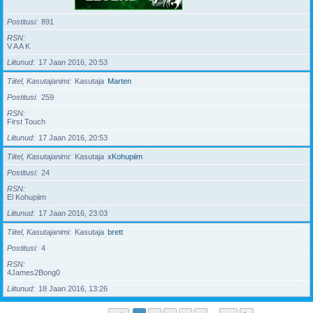
Postitusi
891
RSN
V A A K
Liitunud
17 Jaan 2016, 20:53
Tiitel, Kasutajanimi
Kasutaja
Marten
Postitusi
259
RSN
First Touch
Liitunud
17 Jaan 2016, 20:53
Tiitel, Kasutajanimi
Kasutaja
xKohupiim
Postitusi
24
RSN
El Kohupiim
Liitunud
17 Jaan 2016, 23:03
Tiitel, Kasutajanimi
Kasutaja
brett
Postitusi
4
RSN
4James2Bong0
Liitunud
18 Jaan 2016, 13:26