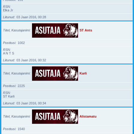
RSN
Elka Jr
Liitunud
03 Jaan 2016, 00:28
Tiitel, Kasutajanimi
ST Ants
Postitusi
1002
RSN
A N T S
Liitunud
03 Jaan 2016, 00:32
Tiitel, Kasutajanimi
Karli
Postitusi
2225
RSN
ST Karli
Liitunud
03 Jaan 2016, 00:34
Tiitel, Kasutajanimi
Alistamatu
Postitusi
1540