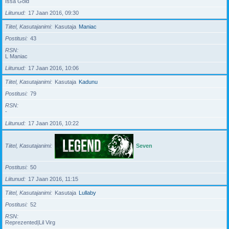
Issa Gold
Liitunud
17 Jaan 2016, 09:30
Tiitel, Kasutajanimi
Kasutaja
Maniac
Postitusi
43
RSN
L Maniac
Liitunud
17 Jaan 2016, 10:06
Tiitel, Kasutajanimi
Kasutaja
Kadunu
Postitusi
79
RSN
-
Liitunud
17 Jaan 2016, 10:22
Tiitel, Kasutajanimi
Seven
Postitusi
50
Liitunud
17 Jaan 2016, 11:15
Tiitel, Kasutajanimi
Kasutaja
Lullaby
Postitusi
52
RSN
Reprezented|Lil Virg