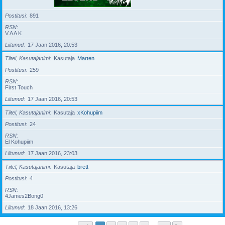
Postitusi
891
RSN
V A A K
Liitunud
17 Jaan 2016, 20:53
Tiitel, Kasutajanimi
Kasutaja
Marten
Postitusi
259
RSN
First Touch
Liitunud
17 Jaan 2016, 20:53
Tiitel, Kasutajanimi
Kasutaja
xKohupiim
Postitusi
24
RSN
El Kohupiim
Liitunud
17 Jaan 2016, 23:03
Tiitel, Kasutajanimi
Kasutaja
brett
Postitusi
4
RSN
4James2Bong0
Liitunud
18 Jaan 2016, 13:26