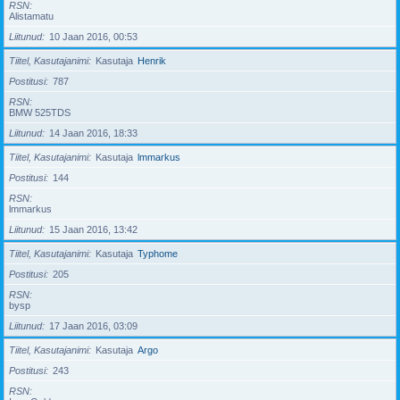
RSN
Alistamatu
Liitunud
10 Jaan 2016, 00:53
Tiitel, Kasutajanimi
Kasutaja
Henrik
Postitusi
787
RSN
BMW 525TDS
Liitunud
14 Jaan 2016, 18:33
Tiitel, Kasutajanimi
Kasutaja
lmmarkus
Postitusi
144
RSN
lmmarkus
Liitunud
15 Jaan 2016, 13:42
Tiitel, Kasutajanimi
Kasutaja
Typhome
Postitusi
205
RSN
bysp
Liitunud
17 Jaan 2016, 03:09
Tiitel, Kasutajanimi
Kasutaja
Argo
Postitusi
243
RSN