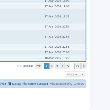
17 Jaan 2016, 18:00
17 Jaan 2016, 19:08
17 Jaan 2016, 19:35
17 Jaan 2016, 20:52
17 Jaan 2016, 20:53
17 Jaan 2016, 20:53
17 Jaan 2016, 23:03
18 Jaan 2016, 13:26
1
. leht
22
-st
1
2
3
4
5
22
Järgmine
545 kasutajat
…
Hüppa
ikmed
Kustuta kõik foorumi küpsised
Kõik kellaajad on
UTC+03:00