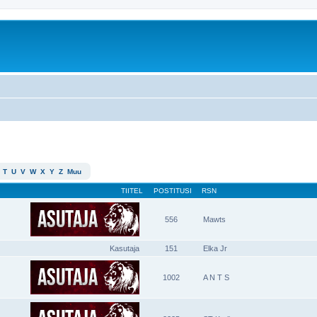
T
U
V
W
X
Y
Z
Muu
TIITEL
POSTITUSI
RSN
556
Mawts
Kasutaja
151
Elka Jr
1002
A N T S