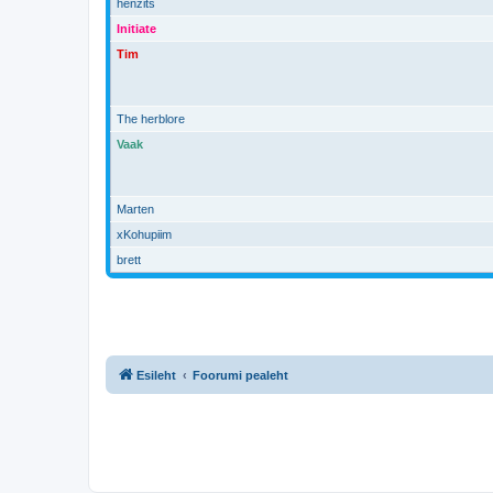
henzits
Initiate
Tim
The herblore
Vaak
Marten
xKohupiim
brett
Esileht
Foorumi pealeht