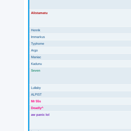
Alistamatu
Henrik
lmmarkus
Typhome
Argo
Maniac
Kadunu
Seven
Lullaby
ALPIST
Mr 55s
Deadly^
aw panic lol