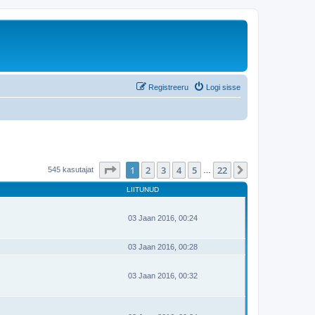
Registreeru
Logi sisse
1
. leht
22
-st
1
2
3
4
5
22
Järgmine
545 kasutajat
…
LIITUNUD
03 Jaan 2016, 00:24
03 Jaan 2016, 00:28
03 Jaan 2016, 00:32