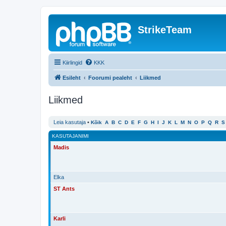
StrikeTeam
Kiirlingid
KKK
Esileht
Foorumi pealeht
Liikmed
Liikmed
Leia kasutaja
•
Kõik
A
B
C
D
E
F
G
H
I
J
K
L
M
N
O
P
Q
R
S
KASUTAJANIMI
Madis
Elka
ST Ants
Karli