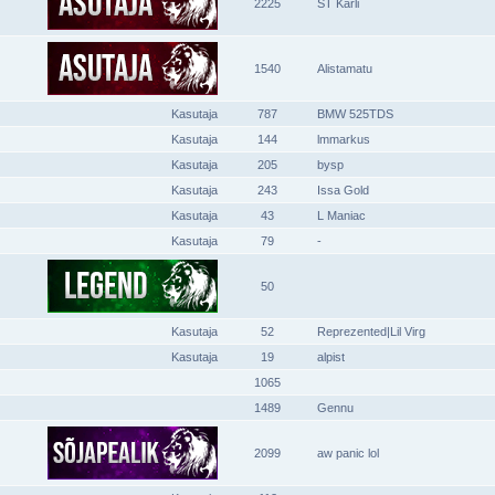
2225
ST Karli
1540
Alistamatu
Kasutaja
787
BMW 525TDS
Kasutaja
144
lmmarkus
Kasutaja
205
bysp
Kasutaja
243
Issa Gold
Kasutaja
43
L Maniac
Kasutaja
79
-
50
Kasutaja
52
Reprezented|Lil Virg
Kasutaja
19
alpist
1065
1489
Gennu
2099
aw panic lol