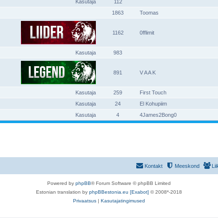
Kasutaja
112
1863
Toomas
1162
0fflimit
Kasutaja
983
891
V A A K
Kasutaja
259
First Touch
Kasutaja
24
El Kohupiim
Kasutaja
4
4James2Bong0
Kontakt
Meeskond
Li
Powered by
phpBB
® Forum Software © phpBB Limited
Estonian translation by
phpBBestonia.eu [Exabot]
© 2008*-2018
Privaatsus
|
Kasutajatingimused