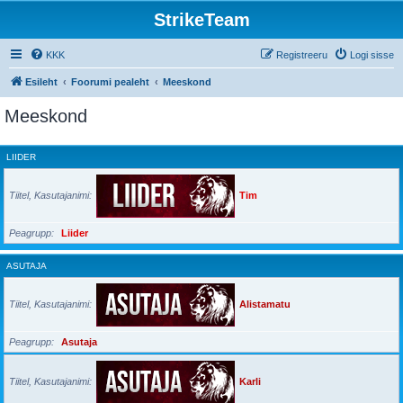
StrikeTeam
KKK
Registreeru
Logi sisse
Esileht
Foorumi pealeht
Meeskond
Meeskond
LIIDER
Tiitel, Kasutajanimi
Tim
Peagrupp
Liider
ASUTAJA
Tiitel, Kasutajanimi
Alistamatu
Peagrupp
Asutaja
Tiitel, Kasutajanimi
Karli