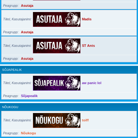
Peagrupp
Asutaja
Tiitel, Kasutajanimi
Madis
Peagrupp
Asutaja
Tiitel, Kasutajanimi
ST Ants
Peagrupp
Asutaja
SÕJAPEALIK
Tiitel, Kasutajanimi
aw panic lol
Peagrupp
Sõjapealik
NÕUKOGU
Tiitel, Kasutajanimi
toiff
Peagrupp
Nõukogu