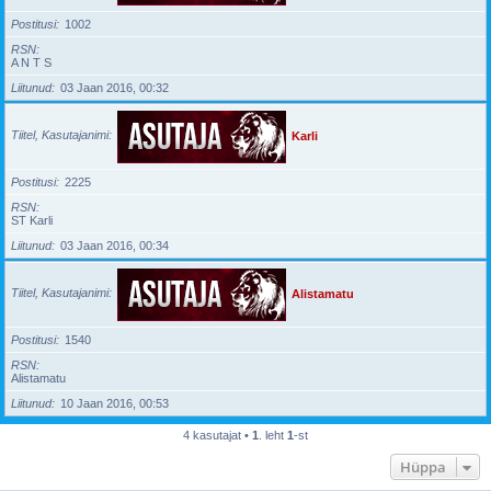
Postitusi
1002
RSN
A N T S
Liitunud
03 Jaan 2016, 00:32
Tiitel, Kasutajanimi
Karli
Postitusi
2225
RSN
ST Karli
Liitunud
03 Jaan 2016, 00:34
Tiitel, Kasutajanimi
Alistamatu
Postitusi
1540
RSN
Alistamatu
Liitunud
10 Jaan 2016, 00:53
4 kasutajat •
1
. leht
1
-st
Hüppa