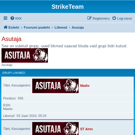
StrikeTeam
KKK
Registreeru
Logi sisse
Esileht
Foorumi pealeht
Liikmed
Asutaja
Asutaja
See on suletud grupp, uued liikmed saavad liituda vaid grupi liidri kutsel.
Asutaja
GRUPI LIIKMED
Tiitel, Kasutajanimi
Madis
Postitusi
556
RSN
Mawts
Liitunud
03 Jaan 2016, 00:24
Tiitel, Kasutajanimi
ST Ants